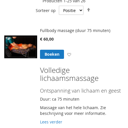
Producten
1
-
25
van
26
Van
Sorteer op
hoog
naar
laag
Fullbody massage (duur 75 minuten)
sorteren
€ 60,00
Voeg toe aan verlanglijst
Boeken
Volledige
lichaamsmassage
Ontspanning van lichaam en geest
Duur: ca 75 minuten
Massage van het hele lichaam. Zie
beschrijving voor meer informatie.
Lees verder