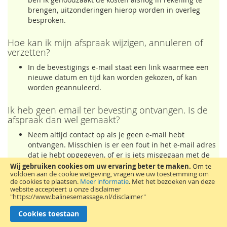
brengen, uitzonderingen hierop worden in overleg
besproken.
Hoe kan ik mijn afspraak wijzigen, annuleren of
verzetten?
In de bevestigings e-mail staat een link waarmee een
nieuwe datum en tijd kan worden gekozen, of kan
worden geannuleerd.
Ik heb geen email ter bevesting ontvangen. Is de
afspraak dan wel gemaakt?
Neem altijd contact op als je geen e-mail hebt
ontvangen. Misschien is er een fout in het e-mail adres
dat je hebt opgegeven, of er is iets misgegaan met de
reservering. Het is niet zeker dat de afspraak is geboekt.
Wij gebruiken cookies om uw ervaring beter te maken.
Om te
voldoen aan de cookie wetgeving, vragen we uw toestemming om
Neem zeker contact op als je geen e-mail hebt
de cookies te plaatsen.
Meer informatie
.
Met het bezoeken van deze
ontvangen
om duidelijkheid te krijgen of de afspraak is
website accepteert u onze disclaimer
doorgekomen, zodat je niet voor niks komt.
"https://www.balinesemassage.nl/disclaimer"
Cookies toestaan
Wat moet ik meenemen naar mijn afspraak?