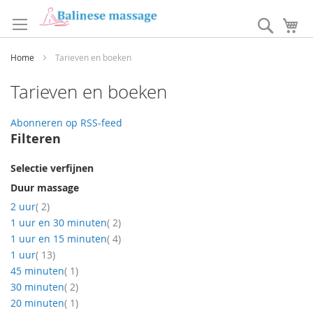
Ga
naar
Search
W
de
inhoud
Home
Tarieven en boeken
Tarieven en boeken
Abonneren op RSS-feed
Filteren
Selectie verfijnen
Duur massage
producten
2 uur
2
producten
1 uur en 30 minuten
2
producten
1 uur en 15 minuten
4
producten
1 uur
13
product
45 minuten
1
producten
30 minuten
2
product
20 minuten
1