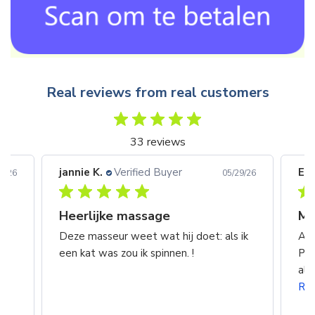
Real reviews from real customers
33 reviews
jannie K.
Verified Buyer
Eri
8/26
05/29/26
Heerlijke massage
n
Deze masseur weet wat hij doet: als ik
Alw
een kat was zou ik spinnen. !
Pie
k
alv
Re