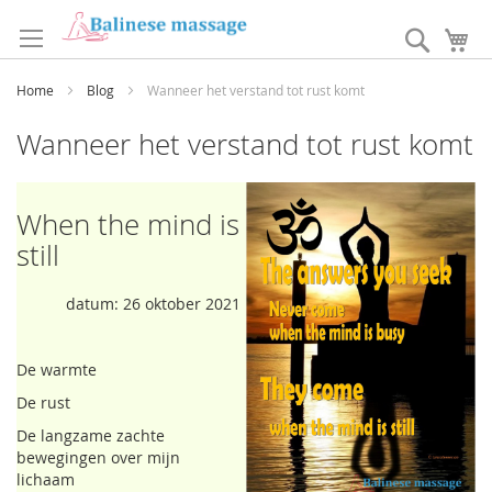
Ga
naar
Search
W
de
inhoud
Home
Blog
Wanneer het verstand tot rust komt
Wanneer het verstand tot rust komt
When the mind is
still
datum: 26 oktober 2021
De warmte
De rust
De langzame zachte
bewegingen over mijn
lichaam