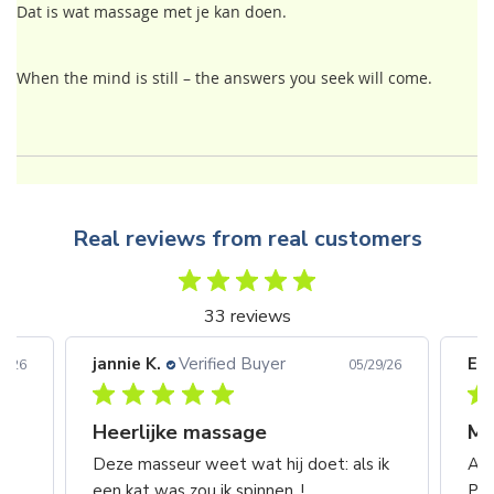
Dat is wat massage met je kan doen.
When the mind is still – the answers you seek will come.
Real reviews from real customers
33 reviews
jannie K.
Verified Buyer
Eri
8/26
05/29/26
Heerlijke massage
n
Deze masseur weet wat hij doet: als ik
Alw
een kat was zou ik spinnen. !
Pie