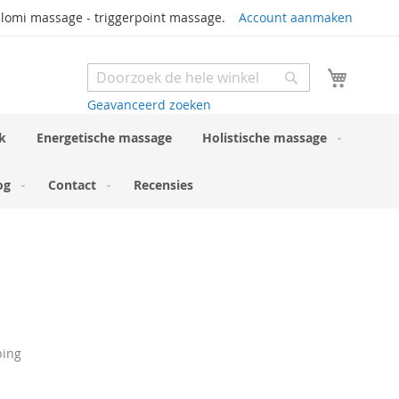
 lomi massage - triggerpoint massage.
Account aanmaken
Winkel
Search
Search
Geavanceerd zoeken
k
Energetische massage
Holistische massage
og
Contact
Recensies
ping