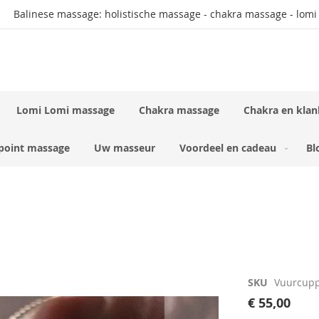
Balinese massage: holistische massage - chakra massage - lomi
Lomi Lomi massage
Chakra massage
Chakra en klan
rpoint massage
Uw masseur
Voordeel en cadeau
Bl
SKU
Vuurcup
€ 55,00