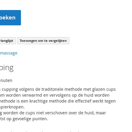
oeken
langlijst
Toevoegen om te vergelijken
 massage
ping
inuten
s cupping volgens de traditonele methode met glazen cups
lam worden verwarmd en vervolgens op de huid worden
methode is een krachtige methode die effectief werkt tegen
spierknopen.
g worden de cups niet verschoven over de huid, maar
atst op gevoelige punten.