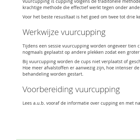
Vuurcupping is cupping volgens de traditonele method
krachtige methode die effectief werkt tegen onder and
Voor het beste resusltaat is het goed om twee tot drie
Werkwijze vuurcupping
Tijdens een sessie vuurcupping worden ongeveer tien cu
nogmaals geplaatst op andere plekken zodat een groter
Bij vuurcupping worden de cups niet verplaatst of gesch
Hoe meer afvalstoffen er aanwezig zijn, hoe intenser d
behandeling worden gestart.
Voorbereiding vuurcupping
Lees a.u.b. vooraf de informatie over cupping en met n