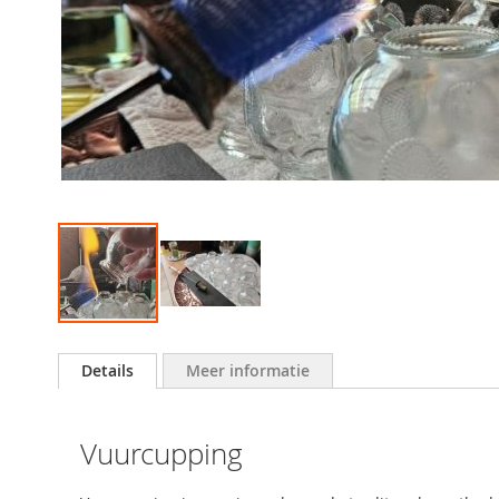
Ga
naar
Details
Meer informatie
het
begin
van
Vuurcupping
de
afbeeldingen-
gallerij