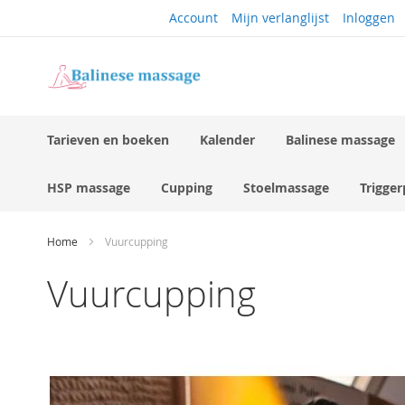
Ga
Account
Mijn verlanglijst
Inloggen
naar
de
inhoud
Tarieven en boeken
Kalender
Balinese massage
HSP massage
Cupping
Stoelmassage
Trigge
Home
Vuurcupping
Vuurcupping
Ga
naar
het