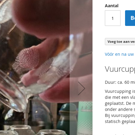
Aantal
B
Voeg toe aan ver
Vóór en na uw
Vuurcup
Duur: ca. 60 m
Vuurcupping i
die met een v
geplaatst. De 
onder andere 
Bij vuurcuppin
statisch gepla