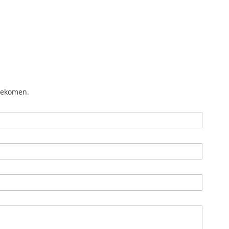
ggekomen.