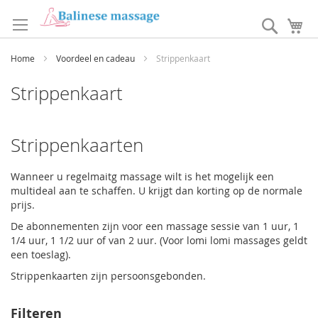
Ga
naar
Search
W
de
inhoud
Home
Voordeel en cadeau
Strippenkaart
Strippenkaart
Strippenkaarten
Wanneer u regelmaitg massage wilt is het mogelijk een
multideal aan te schaffen. U krijgt dan korting op de normale
prijs.
De abonnementen zijn voor een massage sessie van 1 uur, 1
1/4 uur, 1 1/2 uur of van 2 uur. (Voor lomi lomi massages geldt
een toeslag).
Strippenkaarten zijn persoonsgebonden.
Filteren