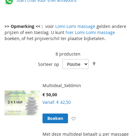
Start chat voor snel antwoord
>> Opmerking << :
voor
Lomi-Lomi massage
gelden andere
prijzen of een toeslag. U kunt
hier Lomi-Lomi massage
boeken, of het prijsverschil ter plaatse bijbetalen.
8
producten
Van
Sorteer op
hoog
naar
laag
Multideal_3x60min
sorteren
€ 50,00
Vanaf
€ 42,50
Voeg toe aan verlanglijst
Boeken
Met deze multideal betaalt u per massage