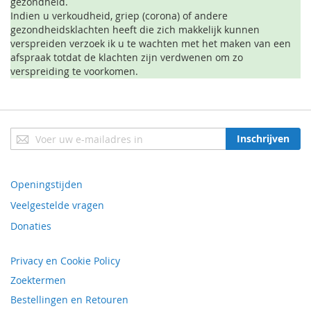
gezondheid.
Indien u verkoudheid, griep (corona) of andere
gezondheidsklachten heeft die zich makkelijk kunnen
verspreiden verzoek ik u te wachten met het maken van een
afspraak totdat de klachten zijn verdwenen om zo
verspreiding te voorkomen.
Abonneer
Inschrijven
u
op
onze
Openingstijden
nieuwsbrief
Veelgestelde vragen
Donaties
Privacy en Cookie Policy
Zoektermen
Bestellingen en Retouren