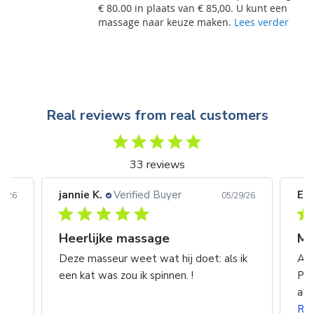
€ 80.00 in plaats van € 85,00. U kunt een
massage naar keuze maken.
Lees verder
Real reviews from real customers
33 reviews
jannie K.
Verified Buyer
Eri
8/26
05/29/26
Heerlijke massage
n
Deze masseur weet wat hij doet: als ik
Alw
een kat was zou ik spinnen. !
Pie
k
alv
Re