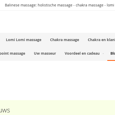
Balinese massage: holistische massage - chakra massage - lomi
Lomi Lomi massage
Chakra massage
Chakra en klan
rpoint massage
Uw masseur
Voordeel en cadeau
Bl
euws