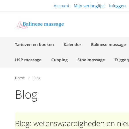
Ga
Account
Mijn verlanglijst
Inloggen
naar
de
inhoud
Tarieven en boeken
Kalender
Balinese massage
HSP massage
Cupping
Stoelmassage
Trigge
Home
Blog
Blog
Blog: wetenswaardigheden en ni