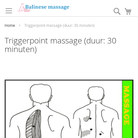
Ga
naar
Search
W
de
inhoud
Home
Triggerpoint massage (duur: 30 minuten)
Triggerpoint massage (duur: 30
minuten)
Ga
naar
het
einde
van
de
afbeeldingen-
gallerij