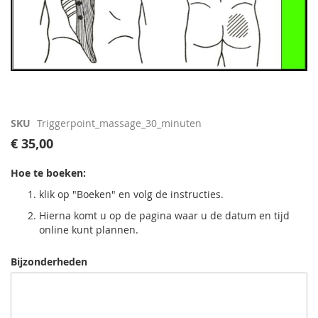
Ga
SKU
Triggerpoint_massage_30_minuten
naar
€ 35,00
het
begin
Hoe te boeken:
van
de
klik op "Boeken" en volg de instructies.
afbeeldingen-
Hierna komt u op de pagina waar u de datum en tijd
gallerij
online kunt plannen.
Bijzonderheden