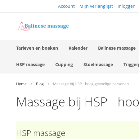
Ga
Account
Mijn verlanglijst
Inloggen
naar
de
inhoud
Tarieven en boeken
Kalender
Balinese massage
HSP massage
Cupping
Stoelmassage
Trigge
Home
Blog
Massage bij HSP - hoog gevoelige personen
Massage bij HSP - ho
HSP massage