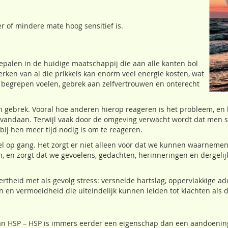
er of mindere mate hoog sensitief is.
alen in de huidige maatschappij die aan alle kanten bol
erken van al die prikkels kan enorm veel energie kosten, wat
iet begrepen voelen, gebrek aan zelfvertrouwen en onterecht
n gebrek. Vooral hoe anderen hierop reageren is het probleem, en
 vandaan. Terwijl vaak door de omgeving verwacht wordt dat men sn
bij hen meer tijd nodig is om te reageren.
el op gang. Het zorgt er niet alleen voor dat we kunnen waarnemen
aam, en zorgt dat we gevoelens, gedachten, herinneringen en dergelij
alertheid met als gevolg stress: versnelde hartslag, oppervlakkig
en en vermoeidheid die uiteindelijk kunnen leiden tot klachten als
 van HSP – HSP is immers eerder een eigenschap dan een aandoenin