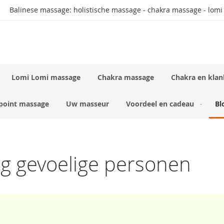
Balinese massage: holistische massage - chakra massage - lomi
Lomi Lomi massage
Chakra massage
Chakra en klan
rpoint massage
Uw masseur
Voordeel en cadeau
Bl
og gevoelige personen