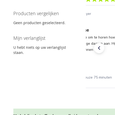
Producten vergelijken
Jannie K.
Verified Buyer
06/10/25
Geen producten geselecteerd.
Vierde chakra massage: diepgaande ontspanning
Heerlijke massage
tvangen en Piet
Hij neemt de tijd voor je om te horen hoe
Mijn verlanglijst
 met respectvolle
gaat en past de massage daarop aan. Hij
U hebt niets op uw verlanglijst
ierde chakra
een kat was zou ik spinnen
staan.
a
Massage naar keuze 75 minuten