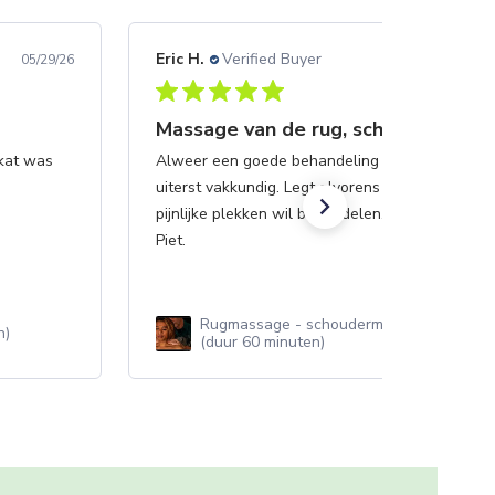
Eric H.
Verified Buyer
05/29/26
Massage van de rug, schouders en 
 kat was
Alweer een goede behandeling gehad. Piet be
uiterst vakkundig. Legt alvorens goed uit hoe hij
pijnlijke plekken wil behandelen. 100 punten, b
Piet.
Rugmassage - schoudermassage -nekma
n)
(duur 60 minuten)