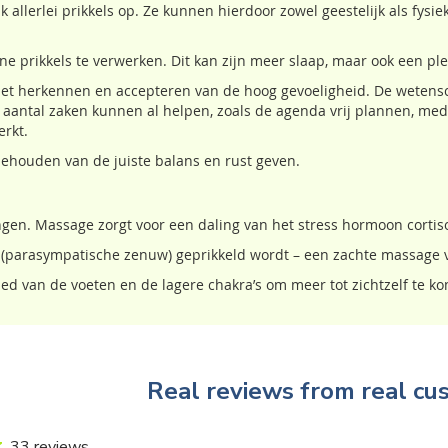
allerlei prikkels op. Ze kunnen hierdoor zowel geestelijk als fysi
 prikkels te verwerken. Dit kan zijn meer slaap, maar ook een pl
 het herkennen en accepteren van de hoog gevoeligheid. De wetens
 Een aantal zaken kunnen al helpen, zoals de agenda vrij plannen, m
erkt.
ehouden van de juiste balans en rust geven.
ngen. Massage zorgt voor een daling van het stress hormoon cortiso
 (parasympatische zenuw) geprikkeld wordt – een zachte massage v
ed van de voeten en de lagere chakra’s om meer tot zichtzelf te k
Real reviews from real cu
33 reviews