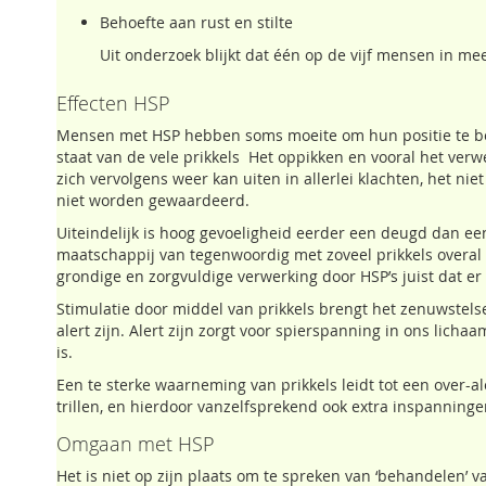
Behoefte aan rust en stilte
Uit onderzoek blijkt dat één op de vijf mensen in me
Effecten HSP
Mensen met HSP hebben soms moeite om hun positie te bep
staat van de vele prikkels Het oppikken en vooral het verw
zich vervolgens weer kan uiten in allerlei klachten, het n
niet worden gewaardeerd.
Uiteindelijk is hoog gevoeligheid eerder een deugd dan ee
maatschappij van tegenwoordig met zoveel prikkels overal
grondige en zorgvuldige verwerking door HSP’s juist dat er 
Stimulatie door middel van prikkels brengt het zenuwstels
alert zijn. Alert zijn zorgt voor spierspanning in ons lich
is.
Een te sterke waarneming van prikkels leidt tot een over-
trillen, en hierdoor vanzelfsprekend ook extra inspanning
Omgaan met HSP
Het is niet op zijn plaats om te spreken van ‘behandelen’