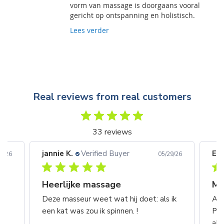
vorm van massage is doorgaans vooral
gericht op ontspanning en holistisch.
Lees verder
Real reviews from real customers
33 reviews
jannie K.
Verified Buyer
Eri
8/26
05/29/26
Heerlijke massage
n
Deze masseur weet wat hij doet: als ik
Alw
een kat was zou ik spinnen. !
Pie
k
alv