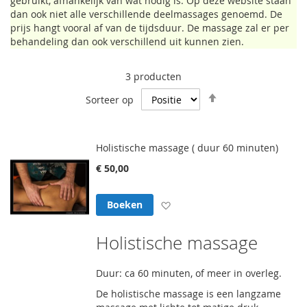
gebruikt, afhankelijk van wat nodig is. Op deze website staan
dan ook niet alle verschillende deelmassages genoemd. De
prijs hangt vooral af van de tijdsduur. De massage zal er per
behandeling dan ook verschillend uit kunnen zien.
3
producten
Van
Sorteer op
hoog
naar
laag
Holistische massage ( duur 60 minuten)
sorteren
€ 50,00
Voeg toe aan verlanglijst
Boeken
Holistische massage
Duur: ca 60 minuten, of meer in overleg.
De holistische massage is een langzame