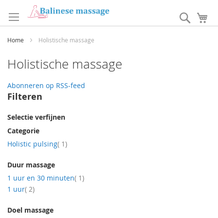
Ga
naar
Search
W
de
inhoud
Home
Holistische massage
Holistische massage
Abonneren op RSS-feed
Filteren
Selectie verfijnen
Categorie
product
Holistic pulsing
1
Duur massage
product
1 uur en 30 minuten
1
producten
1 uur
2
Doel massage