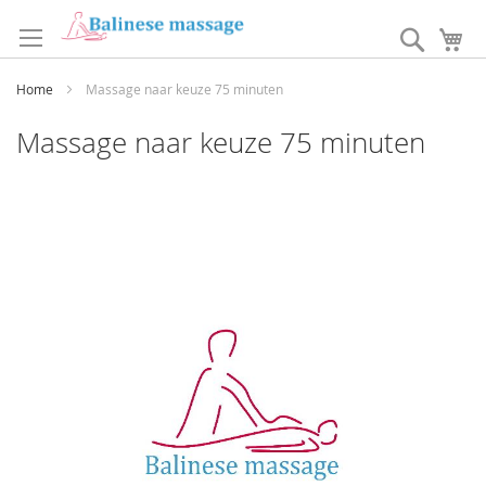
Ga
naar
Search
W
de
inhoud
Home
Massage naar keuze 75 minuten
Massage naar keuze 75 minuten
Ga
naar
het
einde
van
de
afbeeldingen-
gallerij