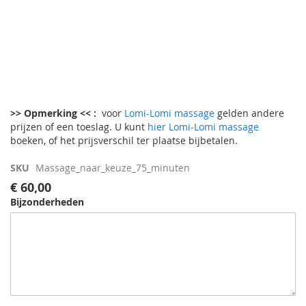
Ga
naar
>> Opmerking << :
voor
Lomi-Lomi massage
gelden andere
het
prijzen of een toeslag. U kunt
hier Lomi-Lomi massage
begin
boeken, of het prijsverschil ter plaatse bijbetalen.
van
de
SKU
Massage_naar_keuze_75_minuten
afbeeldingen-
€ 60,00
gallerij
Bijzonderheden