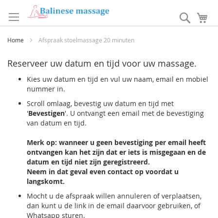
Ga
naar
Search
W
de
inhoud
Home
Afspraak stoelmassage 20 minuten
Reserveer uw datum en tijd voor uw massage.
Kies uw datum en tijd en vul uw naam, email en mobiel
nummer in.
Scroll omlaag, bevestig uw datum en tijd met
'
Bevestigen
'. U ontvangt een email met de bevestiging
van datum en tijd.
Merk op: wanneer u geen bevestiging per email heeft
ontvangen kan het zijn dat er iets is misgegaan en de
datum en tijd niet zijn geregistreerd.
Neem in dat geval even contact op voordat u
langskomt.
Mocht u de afspraak willen annuleren of verplaatsen,
dan kunt u de link in de email daarvoor gebruiken, of
Whatsapp sturen.