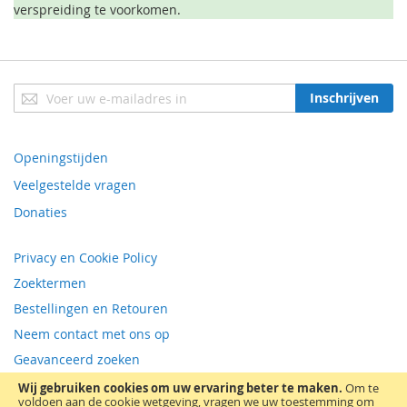
verspreiding te voorkomen.
Abonneer
Inschrijven
u
op
onze
Openingstijden
nieuwsbrief
Veelgestelde vragen
Donaties
Privacy en Cookie Policy
Zoektermen
Bestellingen en Retouren
Neem contact met ons op
Geavanceerd zoeken
RSS
Wij gebruiken cookies om uw ervaring beter te maken.
Om te
voldoen aan de cookie wetgeving, vragen we uw toestemming om